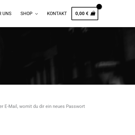
R UNS
SHOP
KONTAKT
0,00
€
er E-Mail, womit du dir ein neues Passwort