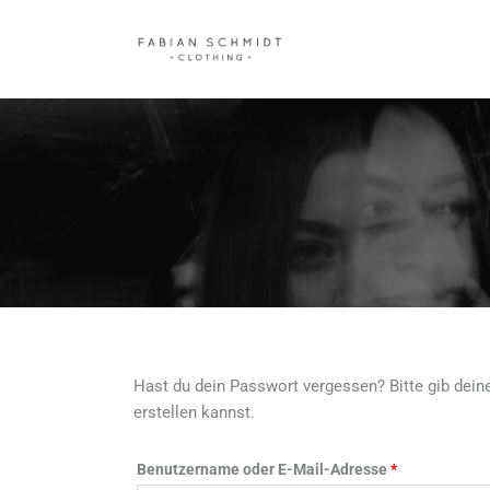
Zum
Inhalt
springen
Hast du dein Passwort vergessen? Bitte gib dein
Erforderlich
erstellen kannst.
Benutzername oder E-Mail-Adresse
*