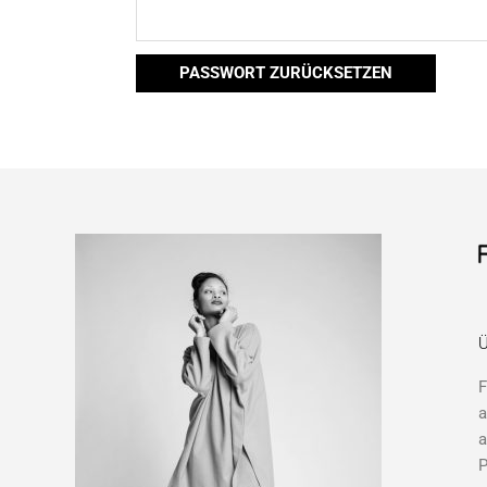
PASSWORT ZURÜCKSETZEN
Ü
F
a
a
P