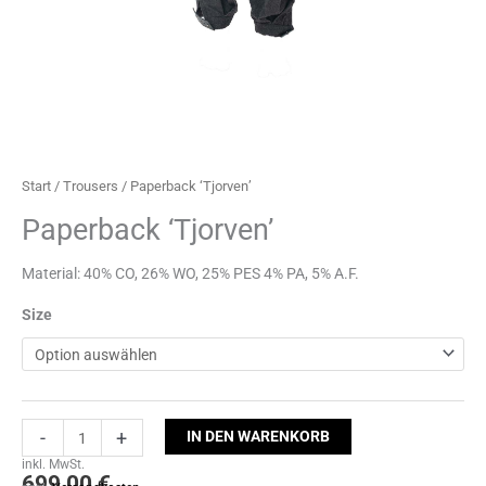
Start
/
Trousers
/ Paperback ‘Tjorven’
Paperback ‘Tjorven’
Material: 40% CO, 26% WO, 25% PES 4% PA, 5% A.F.
Size
-
+
IN DEN WARENKORB
inkl. MwSt.
699,00
€