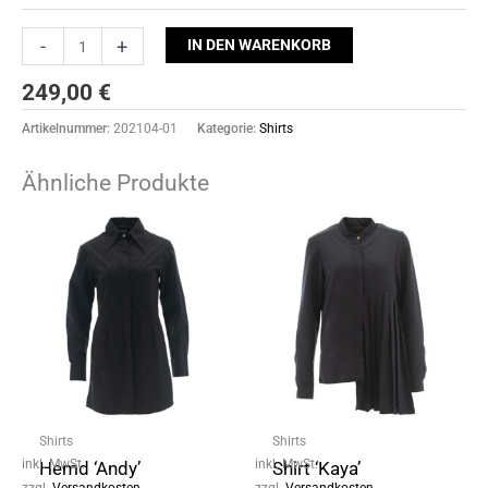
-
+
IN DEN WARENKORB
249,00
€
Artikelnummer:
202104-01
Kategorie:
Shirts
Ähnliche Produkte
Shirts
Shirts
inkl. MwSt.
inkl. MwSt.
Hemd ‘Andy’
Shirt ‘Kaya’