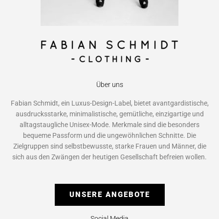
Über uns
Fabian Schmidt, ein Luxus-Design-Label, bietet avantgardistische,
ausdrucksstarke, minimalistische, gemütliche, einzigartige und
alltagstaugliche Unisex-Mode. Merkmale sind die besonders
bequeme Passform und die ungewöhnlichen Schnitte. Die
Zielgruppen sind selbstbewusste, starke Frauen und Männer, die
sich aus den Zwängen der heutigen Gesellschaft befreien wollen.
UNSERE ANGEBOTE
Social Media